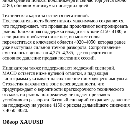
ниже средней полосы Боллинджера и сейчас торгуется около
4180, обновив минимумы последних дней.
Техническая картина остается негативной.
Последовательность более низких максимумов сохраняется,
что подтверждает, что продавцы продолжают контролировать
рынок. Ближайшая поддержка находится в зоне 4150–4180, и
если рынок пробьется ниже нее, он может снова
переместиться к ключевой области 4020–4050, которая ранее
уже выступала сильной точкой разворота. Сопротивление
сместилось в диапазон 4,275–4,385, где сосредоточено
основное давление продаж последних сессий.
Индикаторы также поддерживают медвежий сценарий.
MACD остается ниже нулевой отметки, а падающая
гистограмма указывает на сохранение нисходящего импульса.
Стохастик находится в зоне перепроданности, что
предупреждает о вероятности краткосрочного технического
отскока, но рынок по-прежнему не подает признаков
устойчивого разворота. Базовый сценарий сохраняет давление
на поддержку на уровне 4150 с риском дальнейшего снижения
к 4050–4020.
Обзор XAUUSD