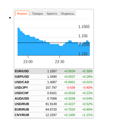
Форекс
Товары
Крипто
Индексы
1.1565
1.156
1.1555
1.155
23:00
23:30
EUR/USD
1.1557
+0.0034
+0.30%
GBP/USD
1.3490
+0.0037
+0.28%
USD/CAD
1.4087
+0.0001
+0.01%
USD/JPY
157.797
-0.636
-0.40%
USD/CHF
0.8161
+0.0018
+0.22%
AUD/USD
0.7068
+0.0038
+0.54%
USD/RUB
81.9149
+0.4227
+0.52%
EUR/RUB
94.6720
+0.7520
+0.80%
CNY/RUB
12.2297
+0.1465
+1.21%