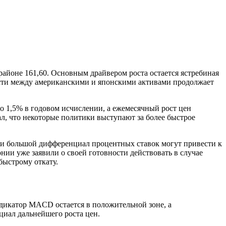
районе 161,60. Основным драйвером роста остается ястребиная
сти между американскими и японскими активами продолжает
 1,5% в годовом исчислении, а ежемесячный рост цен
ал, что некоторые политики выступают за более быстрое
и большой дифференциал процентных ставок могут привести к
ии уже заявили о своей готовности действовать в случае
быстрому откату.
ндикатор MACD остается в положительной зоне, а
циал дальнейшего роста цен.