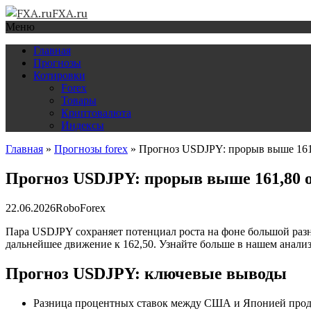
FXA.ru
Меню
Главная
Прогнозы
Котировки
Forex
Товары
Криптовалюта
Индексы
Главная
»
Прогнозы forex
»
Прогноз USDJPY: прорыв выше 161,8
Прогноз USDJPY: прорыв выше 161,80 от
22.06.2026
RoboForex
Пара USDJPY сохраняет потенциал роста на фоне большой ра
дальнейшее движение к 162,50. Узнайте больше в нашем анализ
Прогноз USDJPY: ключевые выводы
Разница процентных ставок между США и Японией про