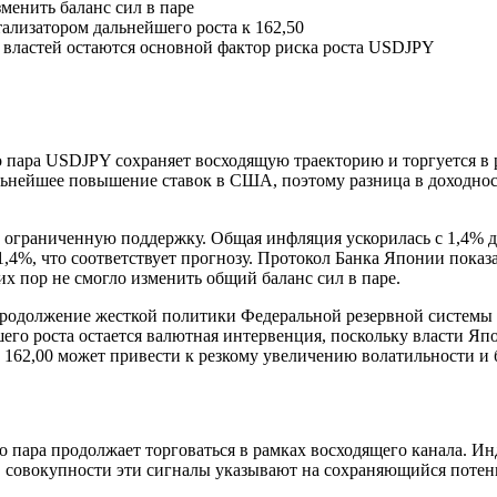
менить баланс сил в паре
ализатором дальнейшего роста к 162,50
властей остаются основной фактор риска роста USDJPY
о пара USDJPY сохраняет восходящую траекторию и торгуется в 
льнейшее повышение ставок в США, поэтому разница в доходно
ограниченную поддержку. Общая инфляция ускорилась с 1,4% до
1,4%, что соответствует прогнозу. Протокол Банка Японии показ
х пор не смогло изменить общий баланс сил в паре.
Продолжение жесткой политики Федеральной резервной системы 
о роста остается валютная интервенция, поскольку власти Япон
162,00 может привести к резкому увеличению волатильности и 
 пара продолжает торговаться в рамках восходящего канала. И
В совокупности эти сигналы указывают на сохраняющийся потен