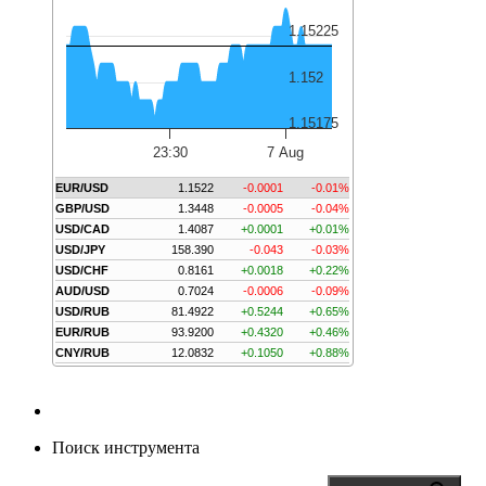
1.15225
1.152
1.15175
23:30
7 Aug
EUR/USD
1.1522
-0.0001
-0.01%
GBP/USD
1.3448
-0.0005
-0.04%
USD/CAD
1.4087
+0.0001
+0.01%
USD/JPY
158.390
-0.043
-0.03%
USD/CHF
0.8161
+0.0018
+0.22%
AUD/USD
0.7024
-0.0006
-0.09%
USD/RUB
81.4922
+0.5244
+0.65%
EUR/RUB
93.9200
+0.4320
+0.46%
CNY/RUB
12.0832
+0.1050
+0.88%
Поиск инструмента