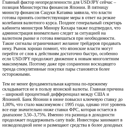
Главный фактор неопределенности для USD/JPY сейчас –
позиция Министерства финансов Японии. В пятницу
министр финансов Сацуки Катаяма заявила, что власти
готовы принять соответствующие меры в ответ на резкие
колебания валютного курса. Позднее генеральный секретарь
кабинета министров Минору Кихара также подтвердил, что
администрация внимательно следит за ситуацией на
валютном рынке и готова вмешаться при необходимости.
Такие сигналы ограничивают желание трейдеров продавать
иену. Рынок хорошо помнит, что японские власти могут
перейти от слов к действиям достаточно быстро, особенно
если USD/JPY продолжит движение к новым многолетним
максимумам. Поэтому даже при сохранении восходящего
тренда спекулятивные покупки пары становятся более
осторожными.
Тем не менее фундаментальная картина по-прежнему
складывается не в пользу японской валюты. Главная причина
– широкий процентный дифференциал между США и
Японией. Банк Японии в июне повысил ключевую ставку до
1,00%, что стало максимумом с 1995 года, однако этот уровень
все еще значительно ниже ставки ФРС, которая остается в
диапазоне 3,50–3,75%. Именно эта разница в доходности
продолжает поддерживать carry trade. Инвесторы занимают в
низкодоходной иене и размещают средства в более доходных