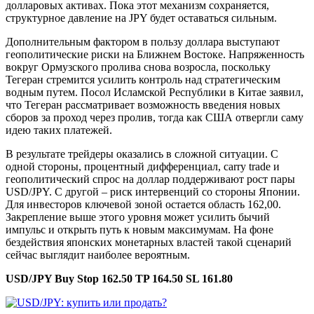
долларовых активах. Пока этот механизм сохраняется,
структурное давление на JPY будет оставаться сильным.
Дополнительным фактором в пользу доллара выступают
геополитические риски на Ближнем Востоке. Напряженность
вокруг Ормузского пролива снова возросла, поскольку
Тегеран стремится усилить контроль над стратегическим
водным путем. Посол Исламской Республики в Китае заявил,
что Тегеран рассматривает возможность введения новых
сборов за проход через пролив, тогда как США отвергли саму
идею таких платежей.
В результате трейдеры оказались в сложной ситуации. С
одной стороны, процентный дифференциал, carry trade и
геополитический спрос на доллар поддерживают рост пары
USD/JPY. С другой – риск интервенций со стороны Японии.
Для инвесторов ключевой зоной остается область 162,00.
Закрепление выше этого уровня может усилить бычий
импульс и открыть путь к новым максимумам. На фоне
бездействия японских монетарных властей такой сценарий
сейчас выглядит наиболее вероятным.
USD/JPY Buy Stop 162.50 TP 164.50 SL 161.80