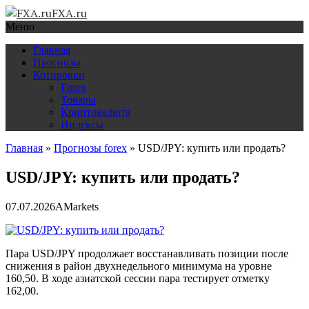
FXA.ru
Меню
Главная
Прогнозы
Котировки
Forex
Товары
Криптовалюта
Индексы
Главная
»
Прогнозы forex
»
USD/JPY: купить или продать?
USD/JPY: купить или продать?
07.07.2026
AMarkets
Пара USD/JPY продолжает восстанавливать позиции после
снижения в район двухнедельного минимума на уровне
160,50. В ходе азиатской сессии пара тестирует отметку
162,00.