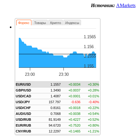
Источник:
AMarkets
Форекс
Товары
Крипто
Индексы
1.1565
1.156
1.1555
1.155
23:00
23:30
EUR/USD
1.1557
+0.0034
+0.30%
GBP/USD
1.3490
+0.0037
+0.28%
USD/CAD
1.4087
+0.0001
+0.01%
USD/JPY
157.797
-0.636
-0.40%
USD/CHF
0.8161
+0.0018
+0.22%
AUD/USD
0.7068
+0.0038
+0.54%
USD/RUB
81.9149
+0.4227
+0.52%
EUR/RUB
94.6720
+0.7520
+0.80%
CNY/RUB
12.2297
+0.1465
+1.21%