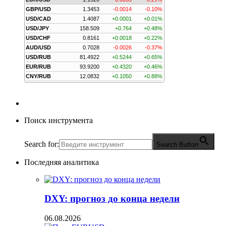
GBP/USD
1.3453
-0.0014
-0.10%
USD/CAD
1.4087
+0.0001
+0.01%
USD/JPY
158.509
+0.764
+0.48%
USD/CHF
0.8161
+0.0018
+0.22%
AUD/USD
0.7028
-0.0026
-0.37%
USD/RUB
81.4922
+0.5244
+0.65%
EUR/RUB
93.9200
+0.4320
+0.46%
CNY/RUB
12.0832
+0.1050
+0.88%
Поиск инструмента
Search for:
Search Button
Последняя аналитика
DXY: прогноз до конца недели
06.08.2026