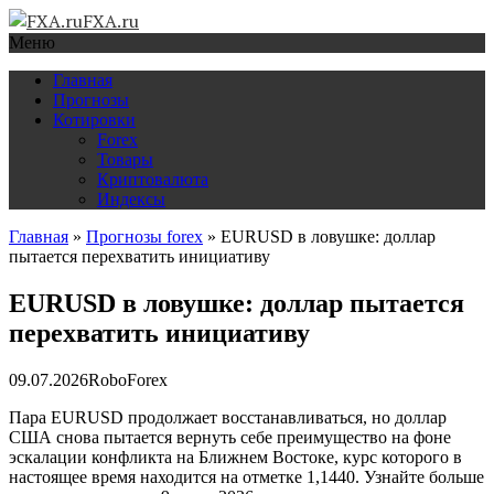
FXA.ru
Меню
Главная
Прогнозы
Котировки
Forex
Товары
Криптовалюта
Индексы
Главная
»
Прогнозы forex
»
EURUSD в ловушке: доллар
пытается перехватить инициативу
EURUSD в ловушке: доллар пытается
перехватить инициативу
09.07.2026
RoboForex
Пара EURUSD продолжает восстанавливаться, но доллар
США снова пытается вернуть себе преимущество на фоне
эскалации конфликта на Ближнем Востоке, курс которого в
настоящее время находится на отметке 1,1440. Узнайте больше