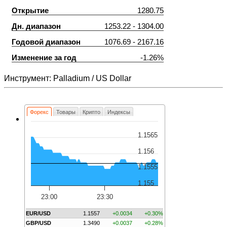
Открытие
1280.75
Дн. диапазон
1253.22 - 1304.00
Годовой диапазон
1076.69 - 2167.16
Изменение за год
-1.26%
Инструмент: Palladium / US Dollar
Форекс
Товары
Крипто
Индексы
1.1565
1.156
1.1555
1.155
23:00
23:30
EUR/USD
1.1557
+0.0034
+0.30%
GBP/USD
1.3490
+0.0037
+0.28%