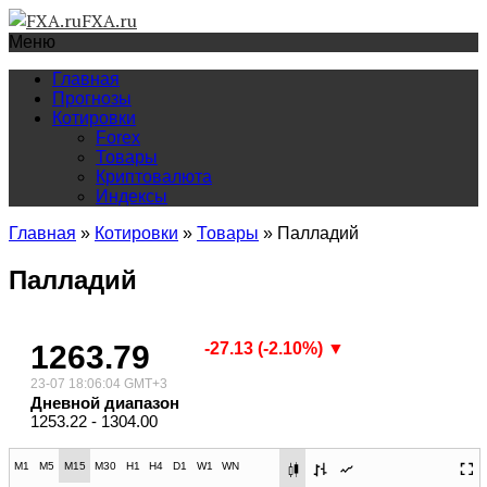
FXA.ru
Меню
Главная
Прогнозы
Котировки
Forex
Товары
Криптовалюта
Индексы
Главная
»
Котировки
»
Товары
»
Палладий
Палладий
1263.79
-27.13 (-2.10%) ▼
23-07 18:06:04 GMT+3
Дневной диапазон
1253.22 - 1304.00
M1
M5
M15
M30
H1
H4
D1
W1
WN