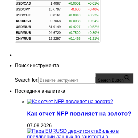
USD/CAD
1.4087
+0.0001
+0.01%
USD/JPY
157.797
-0.636
-0.40%
USD/CHF
0.8161
+0.0018
+0.22%
AUD/USD
0.7068
+0.0038
+0.54%
USD/RUB
81.9149
+0.4227
+0.52%
EUR/RUB
94.6720
+0.7520
+0.80%
CNY/RUB
12.2297
+0.1465
+1.21%
Поиск инструмента
Search for:
Search Button
Последняя аналитика
Как отчет NFP повлияет на золото?
07.08.2026