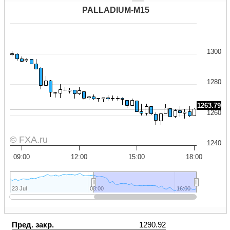
PALLADIUM-M15
1300
1280
1263.79
1260
© FXA.ru
1240
09:00
12:00
15:00
18:00
23 Jul
23 Jul
08:00
08:00
16:00
16:00
Пред. закр.
1290.92