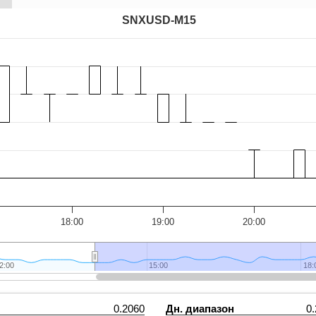
SNXUSD-M15
18:00
19:00
20:00
2:00
2:00
15:00
15:00
18:
18:
0.2060
Дн. диапазон
0.