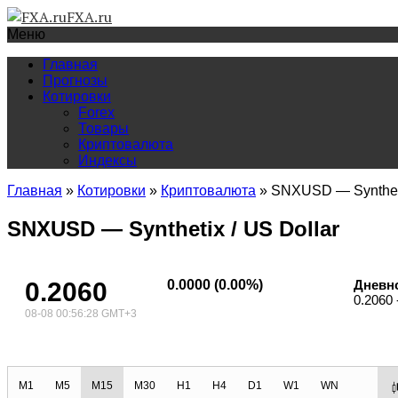
FXA.ru
Меню
Главная
Прогнозы
Котировки
Forex
Товары
Криптовалюта
Индексы
Главная
»
Котировки
»
Криптовалюта
»
SNXUSD — Syntheti
SNXUSD — Synthetix / US Dollar
0.2060
0.0000 (0.00%)
Дневн
0.2060 
08-08 00:56:28 GMT+3
M1
M5
M15
M30
H1
H4
D1
W1
WN