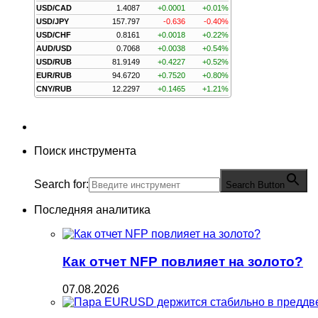
USD/CAD
1.4087
+0.0001
+0.01%
USD/JPY
157.797
-0.636
-0.40%
USD/CHF
0.8161
+0.0018
+0.22%
AUD/USD
0.7068
+0.0038
+0.54%
USD/RUB
81.9149
+0.4227
+0.52%
EUR/RUB
94.6720
+0.7520
+0.80%
CNY/RUB
12.2297
+0.1465
+1.21%
Поиск инструмента
Search for:
Search Button
Последняя аналитика
Как отчет NFP повлияет на золото?
07.08.2026