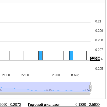
0.21
0.209
0.208
0.207
0.2060
0.206
0.205
21:00
22:00
23:00
8 Aug
00
00
21:00
21:00
8 Aug
8 Aug
2060 - 0.2070
Годовой диапазон
0.1880 - 2.5600