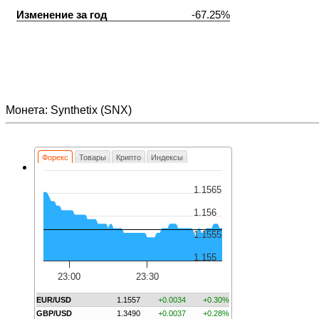
Изменение за год
-67.25%
Монета: Synthetix (SNX)
Форекс
Товары
Крипто
Индексы
1.1565
1.156
1.1555
1.155
23:00
23:30
EUR/USD
1.1557
+0.0034
+0.30%
GBP/USD
1.3490
+0.0037
+0.28%