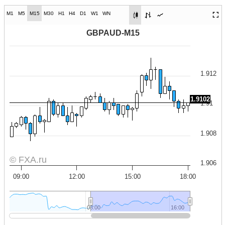
M1
M5
M15
M30
H1
H4
D1
W1
WN
GBPAUD-M15
1.912
1.9102
1.91
1.908
© FXA.ru
1.906
09:00
12:00
15:00
18:00
08:00
08:00
16:00
16:00