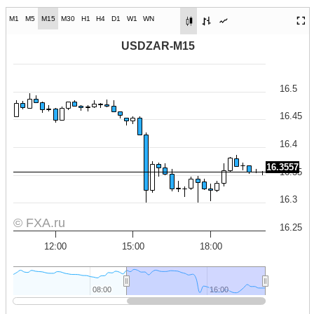
M1
M5
M15
M30
H1
H4
D1
W1
WN
USDZAR-M15
16.5
16.45
16.4
16.3557
16.35
16.3
© FXA.ru
16.25
12:00
15:00
18:00
08:00
08:00
16:00
16:00