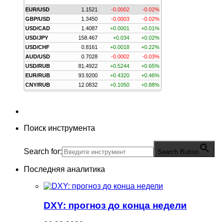
EUR/USD
1.1521
-0.0002
-0.02%
GBP/USD
1.3450
-0.0003
-0.02%
USD/CAD
1.4087
+0.0001
+0.01%
USD/JPY
158.467
+0.034
+0.02%
USD/CHF
0.8161
+0.0018
+0.22%
AUD/USD
0.7028
-0.0002
-0.03%
USD/RUB
81.4922
+0.5244
+0.65%
EUR/RUB
93.9200
+0.4320
+0.46%
CNY/RUB
12.0832
+0.1050
+0.88%
Поиск инструмента
Search for:
Search Button
Последняя аналитика
DXY: прогноз до конца недели