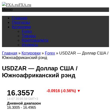
FXA.ru
Меню
Главная
Прогнозы
Котировки
Forex
Товары
Криптовалюта
Индексы
Главная
»
Котировки
»
Forex
»
USDZAR — Доллар США /
Южноафриканский рэнд
USDZAR — Доллар США /
Южноафриканский рэнд
16.3557
-0.0916 (-0.56%) ▼
14-07 20:05:59 GMT+3
Дневной диапазон
16.3005 - 16.4965