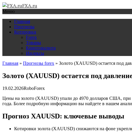
FXA.ru
Меню
Главная
Прогнозы
Котировки
Forex
Товары
Криптовалюта
Индексы
Главная
»
Прогнозы forex
»
Золото (XAUUSD) остается под да
Золото (XAUUSD) остается под давлен
19.02.2026
RoboForex
Цены на золото (XAUUSD) упали до 4970 долларов США, при э
года. Более подробную информацию вы найдете в нашем анализе
Прогноз XAUUSD: ключевые выводы
Котировки золота (XAUUSD) снижаются на фоне укрепле