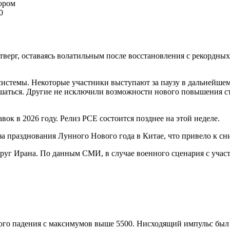
ором
0
верг, оставаясь волатильным после восстановления с рекордны
истемы. Некоторые участники выступают за паузу в дальнейшем
чшаться. Другие не исключили возможности нового повышения с
ок в 2026 году. Релиз PCE состоится позднее на этой неделе.
за празднования Лунного Нового года в Китае, что привело к 
руг Ирана. По данным СМИ, в случае военного сценария с уча
кого падения с максимумов выше 5500. Нисходящий импульс был