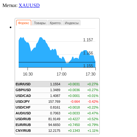
Метки:
XAUUSD
Форекс
Товары
Крипто
Индексы
1.157
1.156
1.155
16:30
17:00
17:30
EUR/USD
1.1554
+0.0031
+0.27%
GBP/USD
1.3489
+0.0036
+0.27%
USD/CAD
1.4087
+0.0001
+0.01%
USD/JPY
157.769
-0.664
-0.42%
USD/CHF
0.8161
+0.0018
+0.22%
AUD/USD
0.7063
+0.0033
+0.47%
USD/RUB
81.9149
+0.4227
+0.52%
EUR/RUB
94.6650
+0.7450
+0.79%
CNY/RUB
12.2175
+0.1343
+1.11%