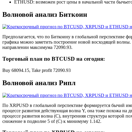
ETHUSD: возможен рост цены в начальной части бычьего
Волновой анализ Биткоин
Предполагается, что по Биткоину в глобальной перспективе фо
графика можно заметить построение новой восходящей волны. 
направлении максимума 72090.93.
Торговый план по BTCUSD на сегодня:
Buy 68094.15, Take profit 72090.93
Волновой анализ Рипл
По XRPUSD в глобальной перспективе формируется бычий импуль
процессе развития действующая волна Y, она тоже похожа на д
процессе развития волна (С), внутренняя структура которой п
снижение в подволне 5 of (C) к минимуму 1.142.