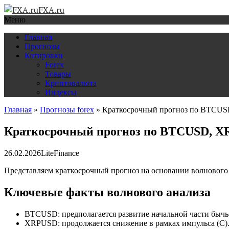
FXA.ru
Меню
Главная
Прогнозы
Котировки
Forex
Товары
Криптовалюта
Индексы
Главная
»
Прогнозы forex
»
Краткосрочный прогноз по BTCUS
Краткосрочный прогноз по BTCUSD, XR
26.02.2026
LiteFinance
Представляем краткосрочный прогноз на основании волнового
Ключевые факты волнового анализа
BTCUSD: предполагается развитие начальной части бычье
XRPUSD: продолжается снижение в рамках импульса (C).