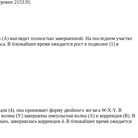
ровне 2153.91.
а (A) выглядит полностью завершенной. На последнем участке
а. В ближайшее время ожидается рост в подволне [1] в
ция (4), она принимает форму двойного зигзага W-X-Y. В
 волны [Y] завершены импульсная волна (A) и коррекция (B). В
льно, завершилась коррекция 4. В ближайшее время ожидается