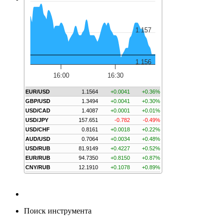
1.157
1.156
16:00
16:30
EUR/USD
1.1564
+0.0041
+0.36%
GBP/USD
1.3494
+0.0041
+0.30%
USD/CAD
1.4087
+0.0001
+0.01%
USD/JPY
157.651
-0.782
-0.49%
USD/CHF
0.8161
+0.0018
+0.22%
AUD/USD
0.7064
+0.0034
+0.48%
USD/RUB
81.9149
+0.4227
+0.52%
EUR/RUB
94.7350
+0.8150
+0.87%
CNY/RUB
12.1910
+0.1078
+0.89%
Поиск инструмента