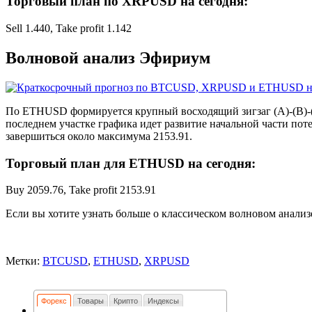
Торговый план по XRPUSD на сегодня:
Sell 1.440, Take profit 1.142
Волновой анализ Эфириум
По ETHUSD формируется крупный восходящий зигзаг (A)-(B)-(C)
последнем участке графика идет развитие начальной части по
завершиться около максимума 2153.91.
Торговый план для ETHUSD на сегодня:
Buy 2059.76, Take profit 2153.91
Если вы хотите узнать больше о классическом волновом анализ
Метки:
BTCUSD
,
ETHUSD
,
XRPUSD
Форекс
Товары
Крипто
Индексы