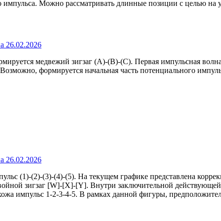
 импульса. Можно рассматривать длинные позиции с целью на у
рмируется медвежий зигзаг (A)-(B)-(C). Первая импульсная волн
Возможно, формируется начальная часть потенциального импульс
с (1)-(2)-(3)-(4)-(5). На текущем графике представлена коррек
войной зигзаг [W]-[X]-[Y]. Внутри заключительной действующей
охожа импульс 1-2-3-4-5. В рамках данной фигуры, предположите