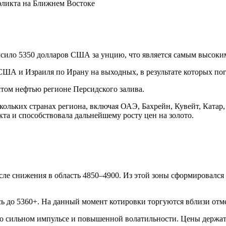
фликта на Ближнем Востоке
ило 5350 долларов США за унцию, что является самым высоким 
США и Израиля по Ирану на выходных, в результате которых по
том нефтью регионе Персидского залива.
кольких странах региона, включая ОАЭ, Бахрейн, Кувейт, Ката
та и способствовала дальнейшему росту цен на золото.
е снижения в область 4850–4900. Из этой зоны сформировался 
ь до 5360+. На данный момент котировки торгуются вблизи отм
о сильном импульсе и повышенной волатильности. Цены держатс