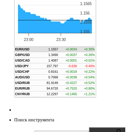
1.1565
1.156
1.1555
1.155
23:00
23:30
EUR/USD
1.1557
+0.0034
+0.30%
GBP/USD
1.3490
+0.0037
+0.28%
USD/CAD
1.4087
+0.0001
+0.01%
USD/JPY
157.797
-0.636
-0.40%
USD/CHF
0.8161
+0.0018
+0.22%
AUD/USD
0.7068
+0.0038
+0.54%
USD/RUB
81.9149
+0.4227
+0.52%
EUR/RUB
94.6720
+0.7520
+0.80%
CNY/RUB
12.2297
+0.1465
+1.21%
Поиск инструмента