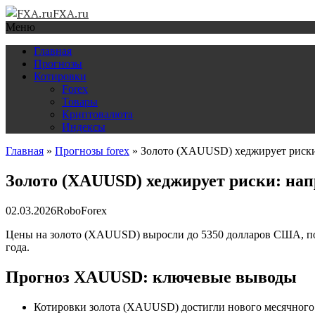
FXA.ru
Меню
Главная
Прогнозы
Котировки
Forex
Товары
Криптовалюта
Индексы
Главная
»
Прогнозы forex
»
Золото (XAUUSD) хеджирует риски
Золото (XAUUSD) хеджирует риски: на
02.03.2026
RoboForex
Цены на золото (XAUUSD) выросли до 5350 долларов США, по
года.
Прогноз XAUUSD: ключевые выводы
Котировки золота (XAUUSD) достигли нового месячног